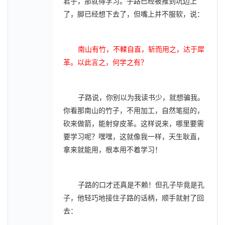
君子，那就得学习。子路已经被推到坑边上
了，脚已经想下去了，但嘴上并不服软，说：
南山有竹，不輮自直，斩而用之，达于犀
革。以此言之，何学之有？
子路说，你别以为我读书少，就想骗我。
你看那南山的竹子，不用加工，自然笔挺的，
砍来做箭，能射穿皮革。这样说来，哪里要需
要学习呢？嘿嘿，这就像我一样，天生耿直，
拿来就能用，根本用不着学习！
子路的口才还真是不赖！但孔子毕竟是孔
子，他轻巧地接住子路的话柄，顺手就射了回
去：