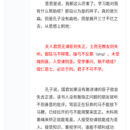
意思是说，我都这么厉害了，学习能对我
有什么帮助呢？那自以为是的样子，真的很欠
扁。但是孔子没有扁他，而是展开三寸不烂之
舌，从思想上削他：
夫人君而无谏臣则失正，士而无教友则失
听。御狂马不释策，操弓不反檠
。木受
（
qíng
）
绳则直，人受谏则圣。受学重问，孰不顺成？
毁仁恶士，必近于刑。君子不可不学。
孔子说，国君如果没有敢进谏的臣子就会
失去正道，读书人没有敢指正问题的朋友就听
不到善意的批评。驾驭正在狂奔的马不能放下
马鞭，已经拉开的弓不能用檠来匡正。木料用
墨绳来矫正就能笔直，人接受劝谏就能成为圣
人。接受知识，重视学问，谁能不顺利成功