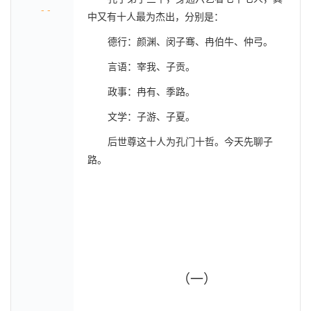
- -
中又有十人最为杰出，分别是：
德行：颜渊、闵子骞、冉伯牛、仲弓。
言语：宰我、子贡。
政事：冉有、季路。
文学：子游、子夏。
后世尊这十人为孔门十哲。今天先聊子
路。
（一）