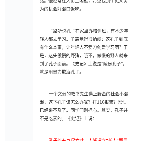
猪。他经常在大街上闲逛，希望找到个见义勇
为的机会好混口饭吃。
子路听说孔子在家里办培训班，有不少年
轻人都去学习。子路觉得很纳闷：这孔子到底
有什么本事，让年轻人不爱刀剑爱学习啊？于
是，这头傲慢的野猪，哦不，傲慢的野人就来
到了孔子面前。《史记》上说是“陵暴孔子”，
就是用暴力欺凌孔子。
一个文弱的教书先生遇上野蛮的社会小混
110
混，这下孔子该怎么办呢？打
报警？恐怕
已经来不及了。同学们别担心。其实，孔子并
不是吃素的。《史记》上说：
孔子长有九尺六寸，人皆谓之“长人”而异