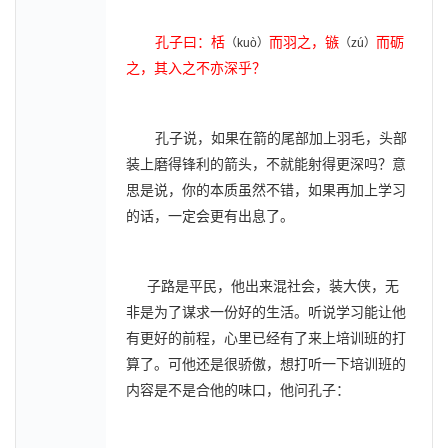
孔子曰：栝
而羽之，镞
而砺
（
kuò
）
（
zú
）
之，其入之不亦深乎？
孔子说，如果在箭的尾部加上羽毛，头部
装上磨得锋利的箭头，不就能射得更深吗？意
思是说，你的本质虽然不错，如果再加上学习
的话，一定会更有出息了。
子路是平民，他出来混社会，装大侠，无
非是为了谋求一份好的生活。听说学习能让他
有更好的前程，心里已经有了来上培训班的打
算了。可他还是很骄傲，想打听一下培训班的
内容是不是合他的味口，他问孔子：