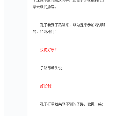
个深藏不露的绝顶高手，还傻乎乎地跑到孔子
家去耀武扬威。
孔子看到子路进来，以为是来参加培训班
的，和蔼地问：
汝何好乐？
子路昂着头说：
好长剑！
孔子打量着桀骜不驯的子路，微微一笑：