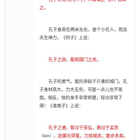
之。
孔子身高在两米左右，是个小巨人，而且
天生神力，《列子》上说：
孔子之劲，能拓国门之关。
孔子的勇气，能托举起千斤重的城门。孔
子身材高大，力大无穷，可是一点儿也不笨
拙。相反，他的身手非常矫健，轻功非常了
得！《淮南子》上说：
孔子之通，智过于苌弘，勇过于孟贲
，足蹑与郊菟，力招城关，能亦多矣。
（
bēn
）