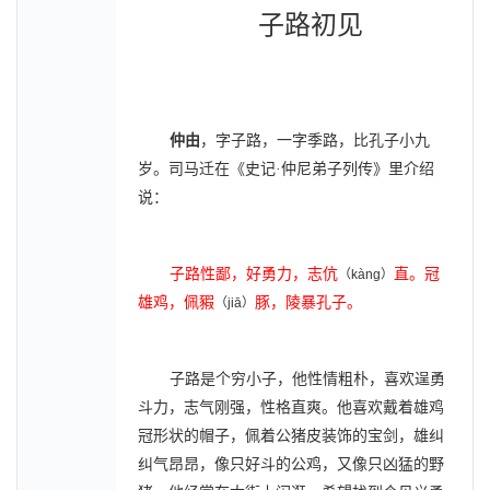
子路初见
仲由
，字子路，一字季路，比孔子小九
岁。司马迁在《史记·仲尼弟子列传》里介绍
说：
子路性鄙，好勇力，志伉
直。冠
（
kàng
）
雄鸡，佩豭
豚，陵暴孔子。
（
jiā
）
子路是个穷小子，他性情粗朴，喜欢逞勇
斗力，志气刚强，性格直爽。他喜欢戴着雄鸡
冠形状的帽子，佩着公猪皮装饰的宝剑，雄纠
纠气昂昂，像只好斗的公鸡，又像只凶猛的野