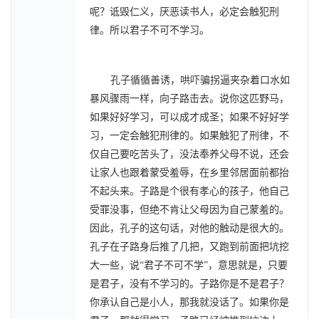
呢？诋毁仁义，厌恶读书人，必定会触犯刑
律。所以君子不可不学习。
孔子循循善诱，哄吓骗拐逼夹杂着口水如
暴风骤雨一样，向子路击去。说你这匹野马，
如果好好学习，可以成才成圣；如果不好好学
习，一定会触犯刑律的。如果触犯了刑律，不
仅自己要吃苦头了，没法奉养父母不说，还会
让家人也跟着蒙受羞辱，在乡里邻居面前都抬
不起头来。子路是个很有孝心的孩子，他自己
受罪没事，但绝不肯让父母因为自己蒙羞的。
因此，孔子的这句话，对他的触动是很大的。
孔子在子路身后推了几把，又跑到前面把坑挖
大一些，说“君子不可不学”，意思就是，只要
是君子，没有不学习的。子路你是不是君子？
你承认自己是小人，那我就没话了。如果你是