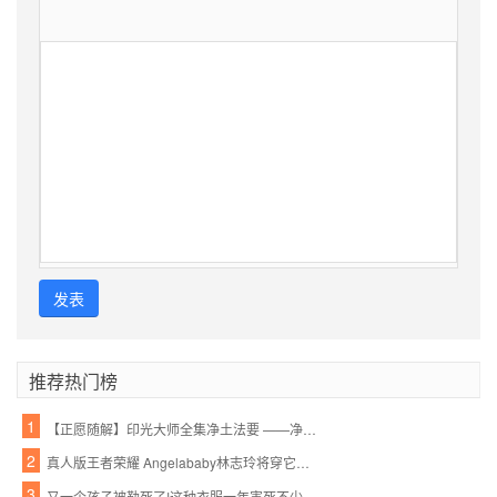
发表
推荐热门榜
1
【正愿随解】印光大师全集净土法要 ——净业行持篇.功夫境界(11、12)
2
真人版王者荣耀 Angelababy林志玲将穿它们去作战
3
又一个孩子被勒死了!这种衣服一年害死不少孩子,90%的父母都忽略了,千万别再给孩子穿了!