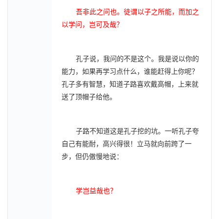
吾非此之问也。徒谓以子之所能，而加之
以学问，岂可及哉？
孔子说，我问的不是这个。我是说以你的
能力，如果再学习点什么，谁能赶得上你呢？
孔子多有智慧，知道子路喜欢戴高帽，上来就
送了顶帽子给他。
子路不知道这是孔子挖的坑。一听孔子夸
自己有能耐，高兴得很！立马就向前跨了一
步，但仍傲慢地说：
学岂益哉也？