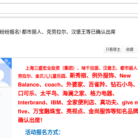
纷纷报名! 都市丽人、克劳拉尔、汉堡王等已确认出席
只看楼主
收藏
楼主
上海三盛宏业投资（集团）、味千拉面、汉堡王、都市丽人
新秀丽、例外服饰、
New
劳拉尔、金贝儿儿童乐园、
Balance、coach、外婆家、百雀羚、钻石小鸟
口可乐、太平鸟、海澜之家、格力电器、
-
interbrand、IBM、全家便利店、真功夫、give 
five、万宝融珠宝、亮视点、金尚服饰
等知名品
确认出席！
活动报名方式：