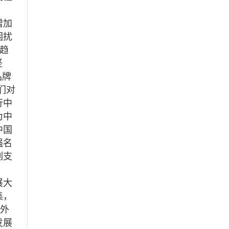
增加
困扰
趋
坚
品牌
们对
行中
为中
中国
强名
列支
展大
集，
内外
发展