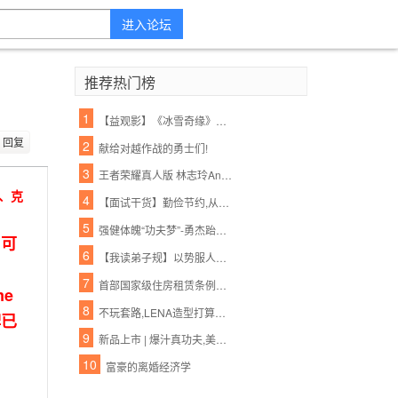
进入论坛
推荐热门榜
1
【益观影】《冰雪奇缘》、《功夫熊猫3》周末影院约起!亲情的魔力,勇士的必胜绝招!
回复
2
献给对越作战的勇士们!
3
王者荣耀真人版 林志玲Angelababy将助阵
、克
4
【面试干货】勤俭节约,从吃饭做起
5
强健体魄“功夫梦”-勇杰跆拳道暑假特训营火爆召集中...世界这么大,出去看看,有一技才能保护好自己,跆拳道你的必杀技..
、可
6
【我读弟子规】以势服人浅,以德服人恒
7
首部国家级住房租赁条例或加速出台;中外共见引力波,这次外星人还会远么? | 功夫早课(FM)
me
8
不玩套路,LENA造型打算在你头上玩点真功夫.
牌已
9
新品上市 | 爆汁真功夫,美味肉丸与您相“惠”
10
富豪的离婚经济学