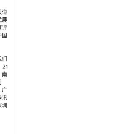
报道
式展
度评
中国
我们
21
、南
周
、广
腾讯
深圳