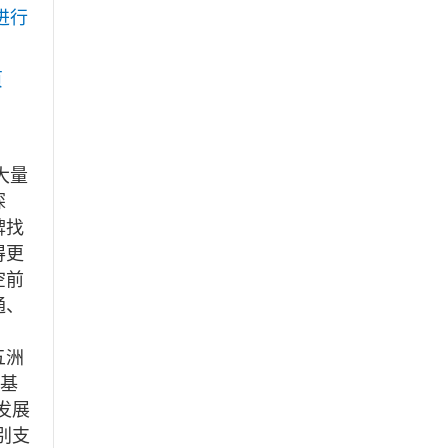
进行
页
大量
探
牌找
得更
空前
通、
五洲
益基
发展
别支