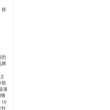
，将
日的
品牌
本土
体验
级演
M等
10
代社