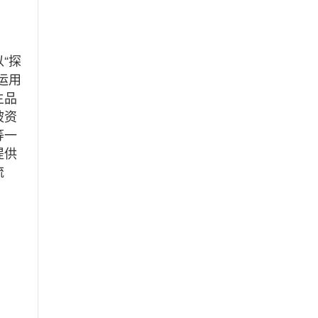
“探
运用
主品
被资
等一
提供
流