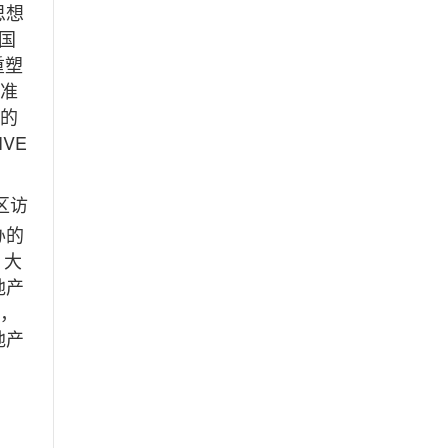
思想
国
重塑
精准
产的
VE
区访
办的
。大
地产
英，
地产