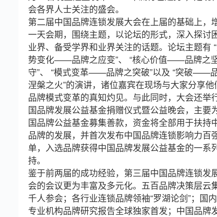
会各界人士关注的盛会。
第二届中国品牌连锁发展大会在上届的基础上，
一天会期，围绕主题，以论坛的形式，深入探讨
业界、备受学界和业界关注的话题。论坛主题有 “
势变化——品牌之应变”、 “核心价值——品牌之
守”、 “模式变革——品牌之突破”以及 “突破——
涅槃之火”的演讲，诸位嘉宾在现场与大家分享他
品牌模式变革的真知灼见。与此同时，大会还举
国品牌发展公益基金捐赠仪式暨公益晚会，主要
国品牌公益基金募集善款，资金将全部用于扶持
品牌的发展，并首次发布中国品牌连锁影响力百
单，入选品牌获得中国品牌发展公益基金的一系
持。
鉴于前两届的成功经验，第三届中国品牌连锁发
会的会议更为丰富及多元化。五百品牌决策层云
千人参会；各行业连锁品牌领袖“罗湖论剑”；国
专业机构品牌研究报告全球独家首发；中国品牌