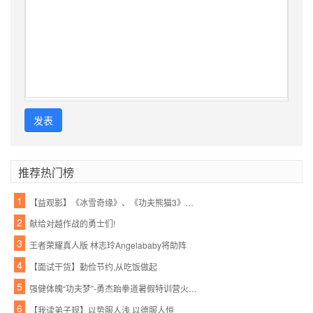
发表
推荐热门榜
1
【益观影】《冰雪奇缘》、《功夫熊猫3》周末影院约起!亲情的魔力,勇士的必胜绝招!
2
献给对越作战的勇士们!
3
王者荣耀真人版 林志玲Angelababy将助阵
4
【面试干货】勤俭节约,从吃饭做起
5
强健体魄“功夫梦”-勇杰跆拳道暑假特训营火爆召集中...世界这么大,出去看看,有一技才能保护好自己,跆拳道你的必杀技..
6
【我读弟子规】以势服人浅,以德服人恒