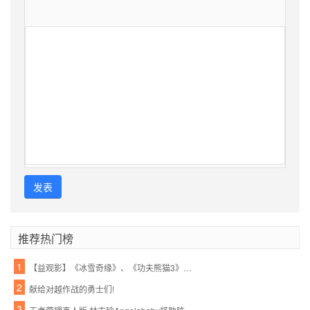
发表
推荐热门榜
1
【益观影】《冰雪奇缘》、《功夫熊猫3》周末影院约起!亲情的魔力,勇士的必胜绝招!
2
献给对越作战的勇士们!
3