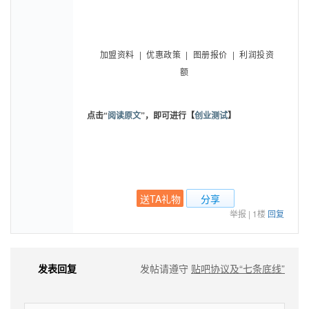
招商热线：
153-1177-8117
给梦想一个成功的机会！
加盟资料 | 优惠政策 | 图册报价 | 利润投资
额
点击“
阅读原文
”，即可进行
【
创业测试
】
送TA礼物
分享
举报
|
1楼
回复
发表回复
发帖请遵守
贴吧协议及“七条底线”