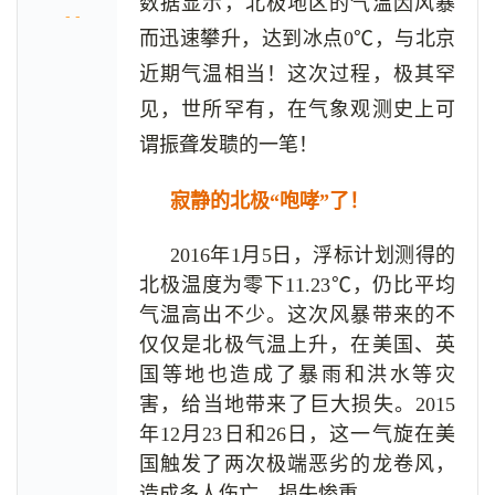
数据显示，北极地区的气温因风暴
- -
而迅速攀升，达到冰点0℃，与北京
近期气温相当！这次过程，极其罕
见，世所罕有，在气象观测史上可
谓振聋发聩的一笔！
寂静的北极“咆哮”了！
2016年1月5日，浮标计划测得的
北极温度为零下11.23℃，仍比平均
气温高出不少。这次风暴带来的不
仅仅是北极气温上升，在美国、英
国等地也造成了暴雨和洪水等灾
害，给当地带来了巨大损失。2015
年12月23日和26日，这一气旋在美
国触发了两次极端恶劣的龙卷风，
造成多人伤亡，损失惨重。