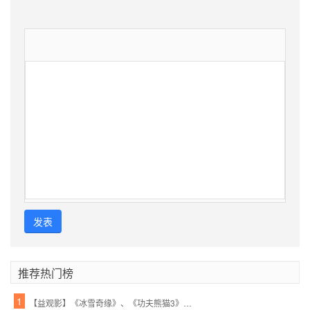
发表
推荐热门榜
1
【益观影】《冰雪奇缘》、《功夫熊猫3》周末影院约起!亲情的魔力,勇士的必胜绝招!