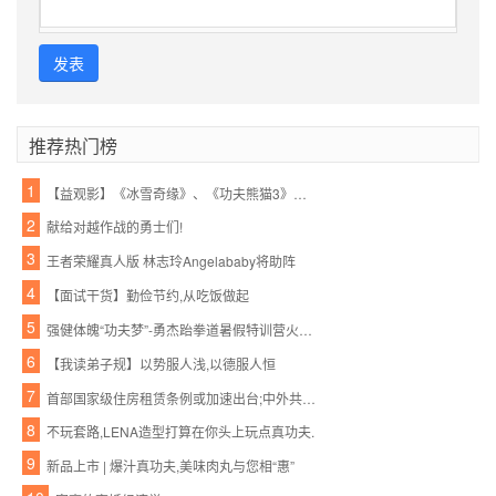
发表
推荐热门榜
1
【益观影】《冰雪奇缘》、《功夫熊猫3》周末影院约起!亲情的魔力,勇士的必胜绝招!
2
献给对越作战的勇士们!
3
王者荣耀真人版 林志玲Angelababy将助阵
4
【面试干货】勤俭节约,从吃饭做起
5
强健体魄“功夫梦”-勇杰跆拳道暑假特训营火爆召集中...世界这么大,出去看看,有一技才能保护好自己,跆拳道你的必杀技..
6
【我读弟子规】以势服人浅,以德服人恒
7
首部国家级住房租赁条例或加速出台;中外共见引力波,这次外星人还会远么? | 功夫早课(FM)
8
不玩套路,LENA造型打算在你头上玩点真功夫.
9
新品上市 | 爆汁真功夫,美味肉丸与您相“惠”