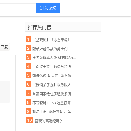
进入论坛
推荐热门榜
1
【益观影】《冰雪奇缘》、《功夫熊猫3》周末影院约起!亲情的魔力,勇士的必胜绝招!
回复
2
献给对越作战的勇士们!
3
王者荣耀真人版 林志玲Angelababy将助阵
4
【面试干货】勤俭节约,从吃饭做起
5
强健体魄“功夫梦”-勇杰跆拳道暑假特训营火爆召集中...世界这么大,出去看看,有一技才能保护好自己,跆拳道你的必杀技..
6
【我读弟子规】以势服人浅,以德服人恒
7
首部国家级住房租赁条例或加速出台;中外共见引力波,这次外星人还会远么? | 功夫早课(FM)
8
不玩套路,LENA造型打算在你头上玩点真功夫.
9
新品上市 | 爆汁真功夫,美味肉丸与您相“惠”
10
富豪的离婚经济学