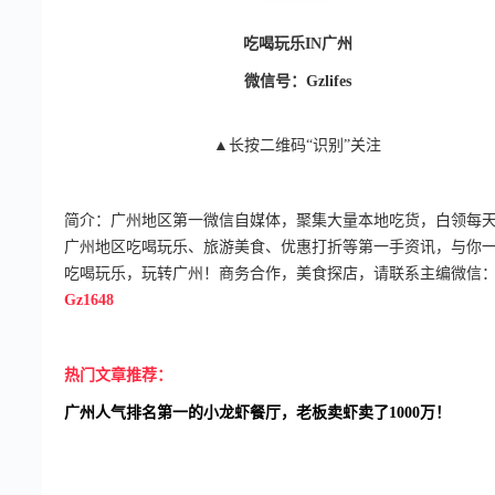
吃
喝
玩
乐
I
N
广
州
微信号：Gzlifes
▲长按二维码“识别”关注
简介：广州地区第一微信自媒体，聚集大量本地吃货，白领每
广州地区吃喝玩乐、旅游美食、优惠打折等第一手资讯，与你
吃喝玩乐，玩转广州！商务合作，美食探店，请联系主编微信
Gz1648
热门文章推荐：
广州人气排名第一的小龙虾餐厅，老板卖虾卖了1000万！