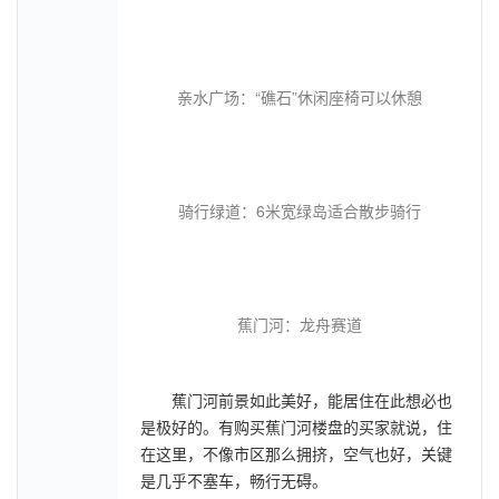
亲水广场：“礁石”休闲座椅可以休憩
骑行绿道：6米宽绿岛适合散步骑行
蕉门河：龙舟赛道
蕉门河前景如此美好，能居住在此想必也
是极好的。有购买蕉门河楼盘的买家就说，住
在这里，不像市区那么拥挤，空气也好，关键
是几乎不塞车，畅行无碍。