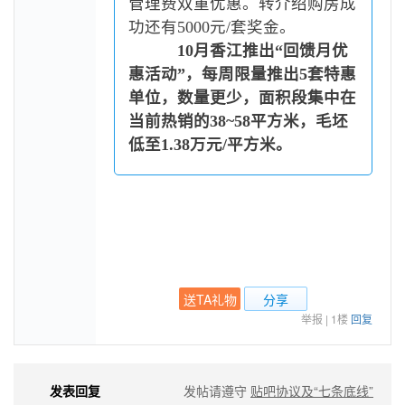
管理费双重优惠。转介绍购房成
功还有5000元/套奖金。
10月香江推出“回馈月优
惠活动”，每周限量推出5套特惠
单位，数量更少，面积段集中在
当前热销的38~58平方米，毛坯
低至1.38万元/平方米。
送TA礼物
分享
举报
|
1楼
回复
发表回复
发帖请遵守
贴吧协议及“七条底线”