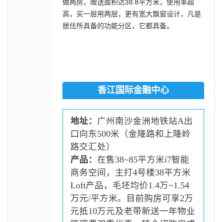
做两房，赠送面积达38.8平方米，使用率超
高，买一层用两层，更有宽大飘窗设计，凡是
居住所具备的功能分区，它都具备。
香江国际金融中心
地址：
广州南沙金洲地铁站A出
口向东500米（金隆路和上隆岭
路交汇处）
产品：
在售38~85平方米i7智能
商务空间，主打4号楼38平方米
Loft产品，毛坯均价1.4万~1.54
万元/平方米。
目前购房可享2万
元抵10万元及老带新送一年物业