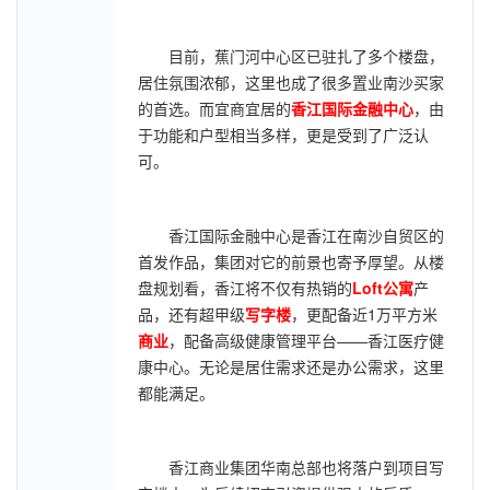
目前，蕉门河中心区已驻扎了多个楼盘，
居住氛围浓郁，这里也成了很多置业南沙买家
的首选。而宜商宜居的
香江国际金融中心
，由
于功能和户型相当多样，更是受到了广泛认
可。
香江国际金融中心是香江在南沙自贸区的
首发作品，集团对它的前景也寄予厚望。从楼
盘规划看，香江将不仅有热销的
Loft公寓
产
品，还有超甲级
写字楼
，更配备近1万平方米
商业
，配备高级健康管理平台——香江医疗健
康中心。无论是居住需求还是办公需求，这里
都能满足。
香江商业集团华南总部也将落户到项目写