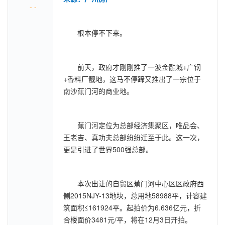
- -
根本停不下来。
前天，政府才刚刚推了一波金融城+广钢
+香料厂靓地，这马不停蹄又推出了一宗位于
南沙蕉门河的商业地。
蕉门河定位为总部经济集聚区，唯品会、
王老吉、真功夫总部纷纷迁至于此。这一次，
更是引进了世界500强总部。
本次出让的自贸区蕉门河中心区区政府西
侧2015NJY-13地块，总用地58988平，计容建
筑面积≤161924平。起拍价为6.636亿元，折
合楼面价3481元/平，将在12月3日开拍。