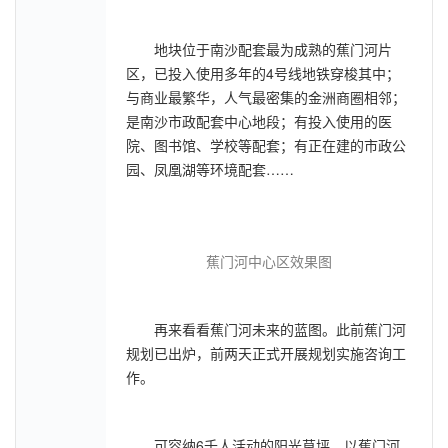
地块位于南沙配套最为成熟的蕉门河片
区，已投入使用多年的4号线地铁穿梭其中；
与商业最繁华，人气最密集的金洲商圈相邻；
是南沙市政配套中心地段；有投入使用的医
院、图书馆、学校等配套；有正在建的市政公
园、凤凰湖等环境配套……
蕉门河中心区效果图
再来看看蕉门河未来的蓝图。此前蕉门河
规划已出炉，前两天正式开展规划实施咨询工
作。
可容纳6千人活动的阳光草坪，以蕉门河