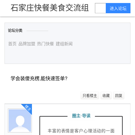
石家庄快餐美食交流组
进入论坛
论坛分类
首页
品牌加盟
热门快餐
建组新闻
学会装傻充楞,能快速签单?
只看楼主
收藏
回复
楼主
圈主·导读
丰富的表情是客户心理活动的一面