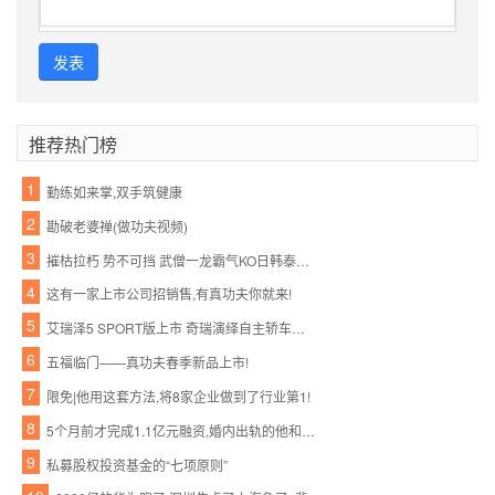
发表
推荐热门榜
1
勤练如来掌,双手筑健康
2
勘破老婆禅(做功夫视频)
3
摧枯拉朽 势不可挡 武僧一龙霸气KO日韩泰三国拳王
4
这有一家上市公司招销售,有真功夫你就来!
5
艾瑞泽5 SPORT版上市 奇瑞演绎自主轿车神话
6
五福临门——真功夫春季新品上市!
7
限免|他用这套方法,将8家企业做到了行业第1!
8
5个月前才完成1.1亿元融资,婚内出轨的他和她怎么就忍不住宣布了呢?
9
私募股权投资基金的“七项原则”