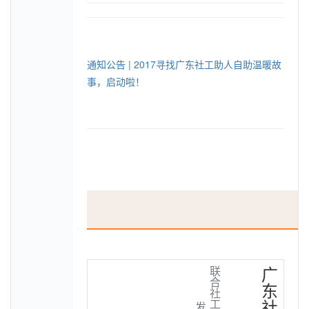
通知公告 | 2017寻找广东社工助人自助温暖故
事，启动啦！
广
联
合
东
社
社
工
发