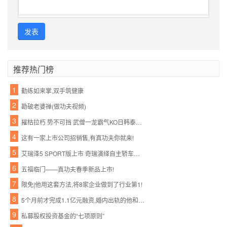
发表
推荐热门榜
1
勤练如来掌,双手筑健康
2
勘破老婆禅(做功夫视频)
3
摧枯拉朽 势不可挡 武僧一龙霸气KO日韩泰三国拳王
4
这有一家上市公司招销售,有真功夫你就来!
5
艾瑞泽5 SPORT版上市 奇瑞演绎自主轿车神话
6
五福临门——真功夫春季新品上市!
7
限免|他用这套方法,将8家企业做到了行业第1!
8
5个月前才完成1.1亿元融资,婚内出轨的他和她怎么就忍不住宣布了呢?
9
私募股权投资基金的“七项原则”