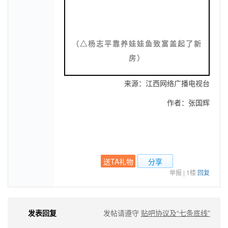
（
△杨志平靠养娃娃鱼致富盖起了新
房
）
来源：江西网络广播电视台
作者：张国辉
送TA礼物
分享
举报
|
1楼
回复
发表回复
发帖请遵守
贴吧协议及“七条底线”