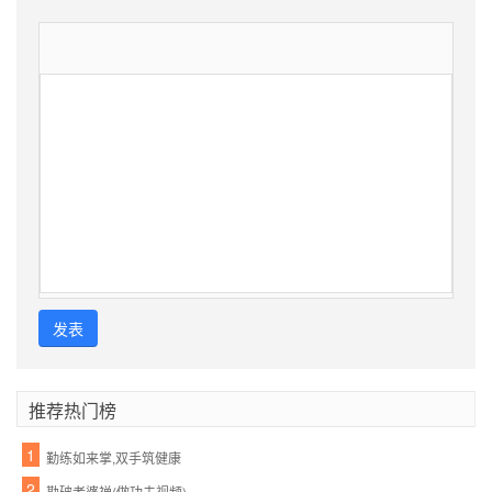
发表
推荐热门榜
1
勤练如来掌,双手筑健康
2
勘破老婆禅(做功夫视频)