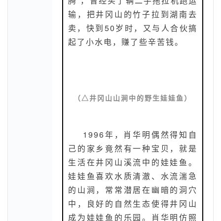
腾”，曾经买了辆二手拖拉机跑运
输，把井冈山的竹子拉到湖南去
卖，快到50岁时，又与人合伙搞
起了小水电，赚了些辛苦钱。
（△
井冈山山涧中的野生娃娃鱼
）
1996年，肖华明偶然得知自
己的家乡竟然有一种宝贝，就是
生活在井冈山溪流中的娃娃鱼。
娃娃鱼喜欢水质清澈、水流湍急
的山涧，常常潜居在幽暗的洞穴
中，良好的自然生态使得井冈山
成为娃娃鱼的乐园。肖华明仿照