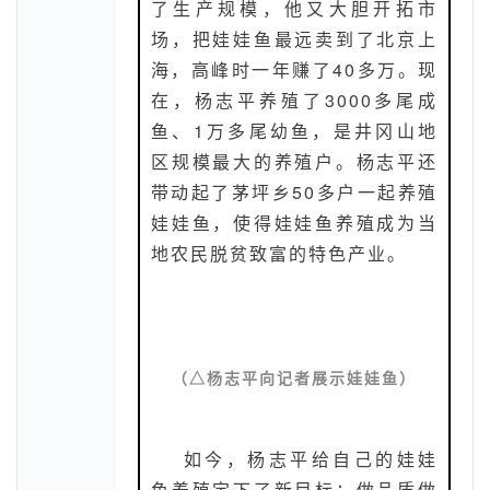
了生产规模，他又大胆开拓市
场，把娃娃鱼最远卖到了北京上
海，高峰时一年赚了40多万。现
在，杨志平养殖了3000多尾成
鱼、1万多尾幼鱼，是井冈山地
区规模最大的养殖户。杨志平还
带动起了茅坪乡50多户一起养殖
娃娃鱼，使得娃娃鱼养殖成为当
地农民脱贫致富的特色产业。
（
△杨志平向记者展示娃娃鱼
）
如今，杨志平给自己的娃娃
鱼养殖定下了新目标：做品质做