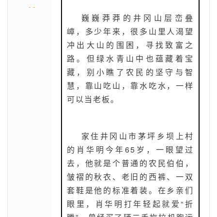
- -
巍巍莽莽的井冈山层峦叠
嶂，多少年来，很多山里人渴望
冲出大山的围困，寻找致富之
路。但绿水青山中也蕴藏着宝
藏，别小瞧了农民的坚守与智
慧，靠山吃山，靠水吃水，一样
可以当老板。
家住井冈山市茅坪乡坝上村
的肖华明今年65岁，一眼望过
去，他就是个普通的农民伯伯，
皱褶的秋衣、老旧的西裤、一双
套鞋是他的标准着装。在乡亲们
眼里，肖华明打年轻起就爱“折