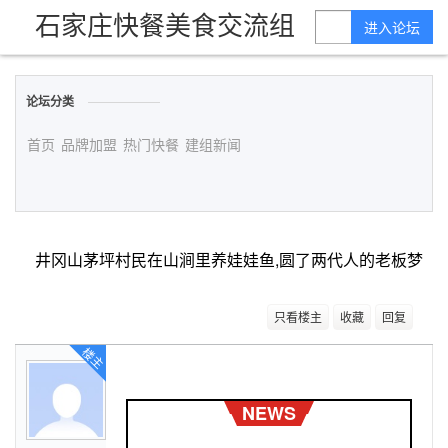
石家庄快餐美食交流组
进入论坛
论坛分类
首页
品牌加盟
热门快餐
建组新闻
井冈山茅坪村民在山涧里养娃娃鱼,圆了两代人的老板梦
只看楼主
收藏
回复
楼主
NEWS