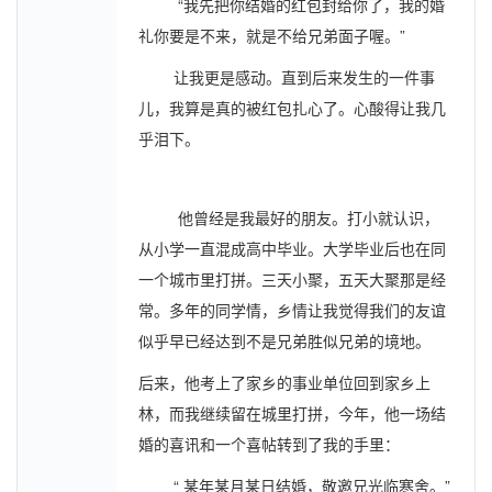
“我先把你结婚的红包封给你了，我的婚
礼你要是不来，就是不给兄弟面子喔。”
让我更是感动。直到后来发生的一件事
儿，我算是真的被红包扎心了。心酸得让我几
乎泪下。
他曾经是我最好的朋友。打小就认识，
从小学一直混成高中毕业。大学毕业后也在同
一个城市里打拼。三天小聚，五天大聚那是经
常。多年的同学情，乡情让我觉得我们的友谊
似乎早已经达到不是兄弟胜似兄弟的境地。
后来，他考上了家乡的事业单位回到家乡上
林，而我继续留在城里打拼，今年，他一场结
婚的喜讯和一个喜帖转到了我的手里：
“ 某年某月某日结婚，敬邀兄光临寒舍。”