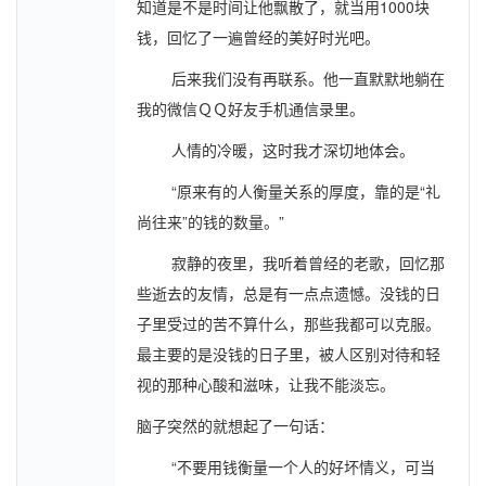
知道是不是时间让他飘散了，就当用1000块
钱，回忆了一遍曾经的美好时光吧。
后来我们没有再联系。他一直默默地躺在
我的微信ＱＱ好友手机通信录里。
人情的冷暖，这时我才深切地体会。
“原来有的人衡量关系的厚度，靠的是“礼
尚往来”的钱的数量。”
寂静的夜里，我听着曾经的老歌，回忆那
些逝去的友情，总是有一点点遗憾。没钱的日
子里受过的苦不算什么，那些我都可以克服。
最主要的是没钱的日子里，被人区别对待和轻
视的那种心酸和滋味，让我不能淡忘。
脑子突然的就想起了一句话：
“不要用钱衡量一个人的好坏情义，可当