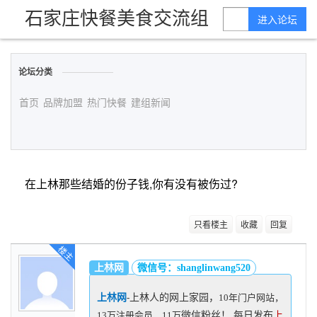
石家庄快餐美食交流组
进入论坛
论坛分类
首页
品牌加盟
热门快餐
建组新闻
在上林那些结婚的份子钱,你有没有被伤过?
只看楼主
收藏
回复
楼主
上林网
微信号：shanglinwang520
上林网
-
上林人的网上家园，
10年门户网站，
13万注册会员，11万
微信粉丝
！ 每日发布
上