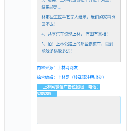
3、
爆笑！上林钓鱼哥把车开进了河里，
结果却是
...
林那些工匠手艺无人继承，我们的家再也
回不去！
4、共享汽车惊现上林， 有图有真相！
5、
怕！上林公路上的那些霸道车，见到
能躲多远躲多远！
内容来源：上林网网友
综合编辑：上林网（转载请注明出处）
上林网微信广告位招租 电话：
5285285