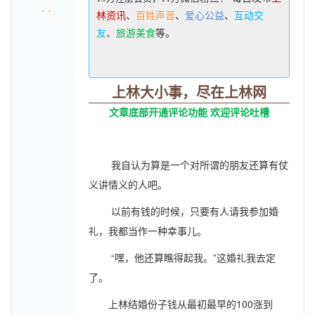
- -
林资讯
、
百姓声音
、
爱心公益
、
互动交
友
、
旅游美食
等。
上林大小事，尽在上林网
文章底部开通评论功能 欢迎评论吐槽
我自认为算是一个对所谓的朋友还算有仗
义讲情义的人吧。
以前有钱的时候，只要有人请我参加婚
礼，我都当作一种幸事儿。
“嘿，他还算瞧得起我。”这婚礼我去定
了。
上林结婚份子钱从最初最早的100涨到