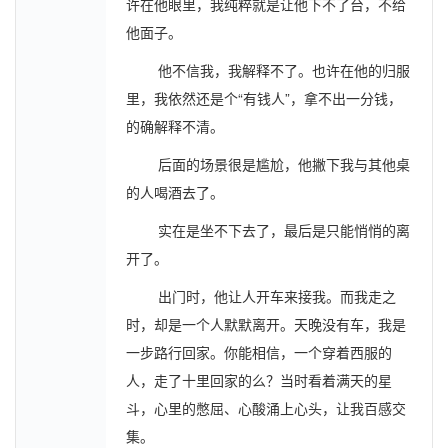
许在他眼里，我纯粹就是让他下不了台，不给
他面子。
他不信我，我解释不了。也许在他的归服
里，我依然还是个“有钱人”，拿不出一分钱，
的确解释不清。
后面的场景很是尴尬，他撇下我与其他桌
的人喝酒去了。
实在是坐不下去了，最后是只能悄悄的离
开了。
出门时，他让人开车来接我。而我走之
时，却是一个人默默离开。天晚没有车，我是
一步路行回家。你能相信，一个穿着西服的
人，走了十里回家的么？当时看着满天的星
斗，心里的憋屈、心酸涌上心头，让我百感交
集。