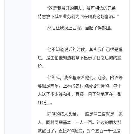
“这是我最好的朋友，最可相信的兄弟。
特意放下城里业务就为回来喝我这场喜酒。”
然后让我换上西服，当起了伴郎团。
他不知道说话的时候，其实我自己很是尴
尬，是生怕他知道我拿不出份子钱之后的的尴
尬。
伴郎嘛，我全程跟着他们。迎亲，陪酒等
等很是热闹。上林的农村的风俗你懂的，每个
人送了多少钱和礼，直接一目了然地写在一张
红纸上。
同族的按人头给，一般是两三百就是一家
人。同村同辈基本上一人一百。外边的朋友那
就醒目了，直接200起底，封个五百一千也是