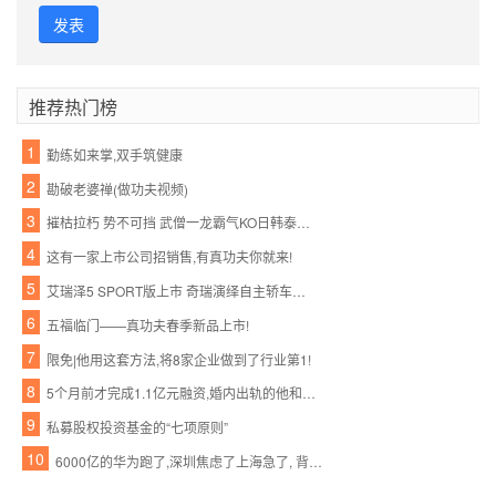
发表
推荐热门榜
1
勤练如来掌,双手筑健康
2
勘破老婆禅(做功夫视频)
3
摧枯拉朽 势不可挡 武僧一龙霸气KO日韩泰三国拳王
4
这有一家上市公司招销售,有真功夫你就来!
5
艾瑞泽5 SPORT版上市 奇瑞演绎自主轿车神话
6
五福临门——真功夫春季新品上市!
7
限免|他用这套方法,将8家企业做到了行业第1!
8
5个月前才完成1.1亿元融资,婚内出轨的他和她怎么就忍不住宣布了呢?
9
私募股权投资基金的“七项原则”
10
6000亿的华为跑了,深圳焦虑了上海急了, 背后真相惊人……