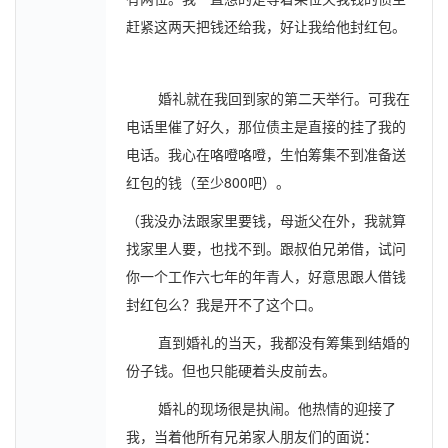
赶紧这两天把钱还给我，好让我给他封红包。
婚礼就在我回到家的第二天举行。可我在
电话里催了好久，那位债主是直接的挂了我的
电话。我心在咯噔咯噔，生怕筹集不到准备送
红包的钱（至少800吧）。
（我没办法跟家里要钱，母逝父在外，我就算
找家里人要，也找不到。跟叔伯兄弟借，试问
你一个工作六七年的年青人，好意思跟人借钱
封红包么？我是开不了这个口。
直到婚礼的当天，我都没有筹集到结婚的
份子钱。但也只能硬着头皮前去。
婚礼的现场很是执闹。他热情的迎接了
我，当着他所有兄弟家人朋友们的面说：