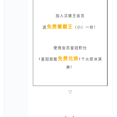
加入汉堡王会员
免费薯霸王
送
（小）一份！
使用会员皇冠积分
免费兑换
1皇冠就能
1个火炬冰淇
淋！
▽