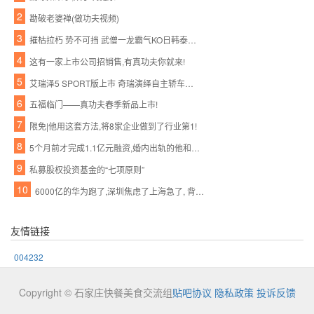
2
勘破老婆禅(做功夫视频)
3
摧枯拉朽 势不可挡 武僧一龙霸气KO日韩泰三国拳王
4
这有一家上市公司招销售,有真功夫你就来!
5
艾瑞泽5 SPORT版上市 奇瑞演绎自主轿车神话
6
五福临门——真功夫春季新品上市!
7
限免|他用这套方法,将8家企业做到了行业第1!
8
5个月前才完成1.1亿元融资,婚内出轨的他和她怎么就忍不住宣布了呢?
9
私募股权投资基金的“七项原则”
10
6000亿的华为跑了,深圳焦虑了上海急了, 背后真相惊人……
友情链接
004232
Copyright © 石家庄快餐美食交流组
贴吧协议
隐私政策
投诉反馈