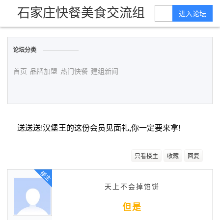
石家庄快餐美食交流组
进入论坛
论坛分类
首页
品牌加盟
热门快餐
建组新闻
送送送!汉堡王的这份会员见面礼,你一定要来拿!
只看楼主
收藏
回复
楼主
天上不会掉馅饼
但是