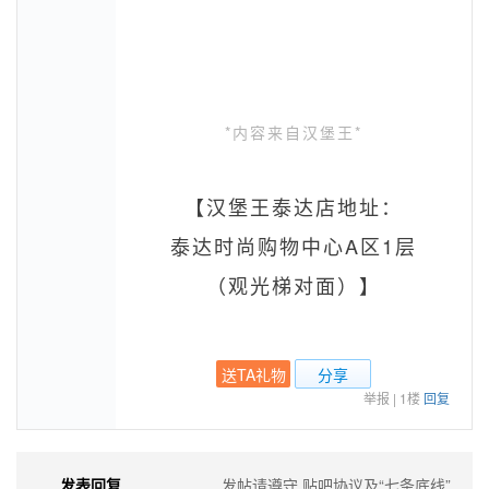
*内容来自汉堡王*
【汉堡王泰达店地址：
泰达时尚购物中心A区1层
（观光梯对面）】
送TA礼物
分享
举报
|
1楼
回复
发表回复
发帖请遵守
贴吧协议及“七条底线”