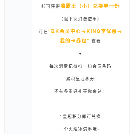
薯霸王（小）兑换券一份
即可获得
（限下次消费使用）
“BK会员中心→KING享优惠→
可在
我的卡券包”
查看
▼
每次消费记得扫一扫会员条码
累积皇冠积分
还有多重好礼等你来兑！
1皇冠积分即可兑换
1个火炬冰淇淋哦~