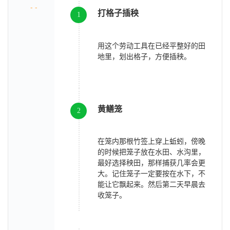
- -
打格子插秧
1
用这个劳动工具在已经平整好的田
地里，划出格子，方便插秧。
黄鳝笼
2
在笼内那根竹签上穿上蚯蚓，傍晚
的时候把笼子放在水田、水沟里，
最好选择秧田，那样捕获几率会更
大。记住笼子一定要按在水下，不
能让它飘起来。然后第二天早晨去
收笼子。