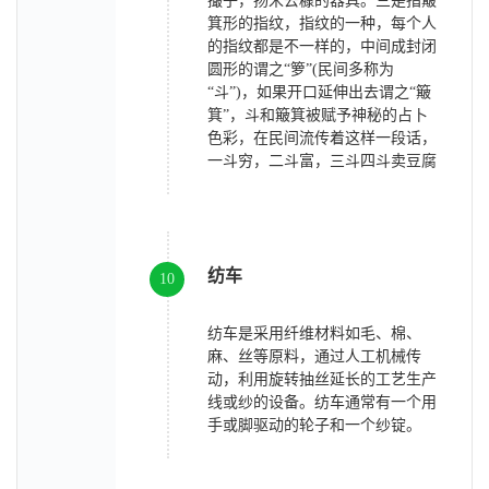
撮子，扬米去糠的器具。三是指簸
箕形的指纹，指纹的一种，每个人
的指纹都是不一样的，中间成封闭
圆形的谓之“箩”(民间多称为
“斗”)，如果开口延伸出去谓之“簸
箕”，斗和簸箕被赋予神秘的占卜
色彩，在民间流传着这样一段话，
一斗穷，二斗富，三斗四斗卖豆腐
纺车
10
纺车是采用纤维材料如毛、棉、
麻、丝等原料，通过人工机械传
动，利用旋转抽丝延长的工艺生产
线或纱的设备。纺车通常有一个用
手或脚驱动的轮子和一个纱锭。