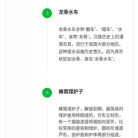
龙骨水车
5
龙骨水车亦称“翻车”、“踏车”、“水
车”，省称“龙骨”。汉族历史上的灌
溉农具，流行于我国大部分地区。
这种提水设施历史悠久。因为其形
状犹如龙骨，故名“龙骨水车”。
蜂窝煤炉子
6
蜂窝煤炉子，解放初期，最简易的
煤炉是用砖砌成的，方形立柱形，
有一个烟囱连接将烟拍向室外，比
较常用的是铁制煤炉，圆柱形或葫
芦形，由炉底和炉体两部分组成，