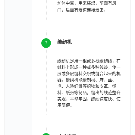
炉体中空，用来装煤，前面有风
门，后面有烟道连接烟囱。
缝纫机
7
缝纫机是用一根或多根缝纫线，在
缝料上形成一种或多种线迹，使一
层或多层缝料交织或缝合起来的机
器。缝纫机能缝制棉、麻、丝、
毛、人造纤维等织物和皮革、塑
料、纸张等制品，缝出的线迹整齐
美观、平整牢固，缝纫速度快、使
用简便。