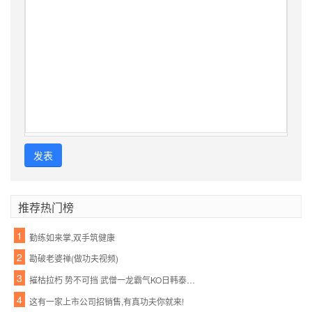
发表
推荐热门榜
1
勤练如来掌,双手筑健康
2
勘破老婆禅(做功夫视频)
3
摧枯拉朽 势不可挡 武僧一龙霸气KO日韩泰三国拳王
4
这有一家上市公司招销售,有真功夫你就来!