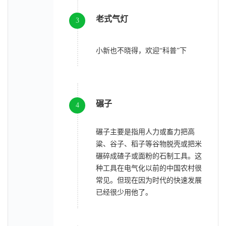
老式气灯
3
小新也不晓得，欢迎“科普”下
碾子
4
主要是指用人力或畜力把高
碾子
粱、谷子、稻子等谷物脱壳或把米
碾碎成碴子或面粉的石制工具。这
种工具在电气化以前的中国农村很
常见。但现在因为时代的快速发展
已经很少用他了。