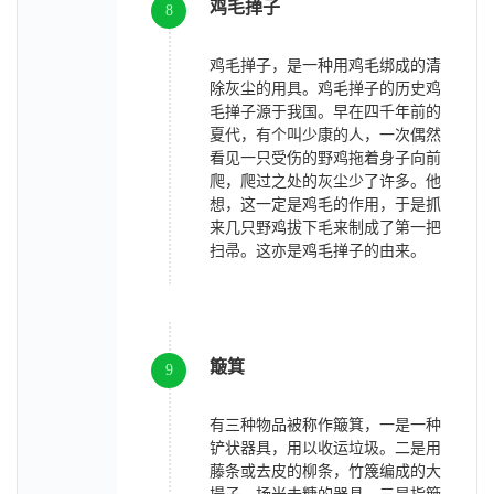
鸡毛掸子
8
鸡毛掸子，是一种用鸡毛绑成的清
除灰尘的用具。鸡毛掸子的历史鸡
毛掸子源于我国。早在四千年前的
夏代，有个叫少康的人，一次偶然
看见一只受伤的野鸡拖着身子向前
爬，爬过之处的灰尘少了许多。他
想，这一定是鸡毛的作用，于是抓
来几只野鸡拔下毛来制成了第一把
扫帚。这亦是鸡毛掸子的由来。
簸箕
9
有三种物品被称作簸箕，一是一种
铲状器具，用以收运垃圾。二是用
藤条或去皮的柳条，竹篾编成的大