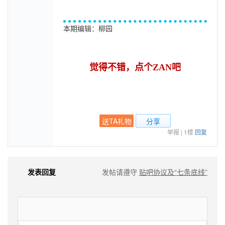
本期编辑：柳园
觉得不错，点个ZAN吧
送TA礼物
分享
举报
|
1楼
回复
发表回复
发帖请遵守
贴吧协议及“七条底线”