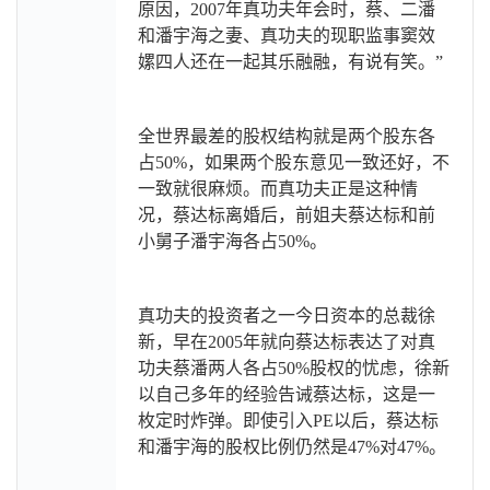
原因，2007年真功夫年会时，蔡、二潘
和潘宇海之妻、真功夫的现职监事窦效
嫘四人还在一起其乐融融，有说有笑。”
全世界最差的股权结构就是两个股东各
占50%，如果两个股东意见一致还好，不
一致就很麻烦。而真功夫正是这种情
况，蔡达标离婚后，前姐夫蔡达标和前
小舅子潘宇海各占50%。
真功夫的投资者之一今日资本的总裁徐
新，早在2005年就向蔡达标表达了对真
功夫蔡潘两人各占50%股权的忧虑，徐新
以自己多年的经验告诫蔡达标，这是一
枚定时炸弹。即使引入PE以后，蔡达标
和潘宇海的股权比例仍然是47%对47%。