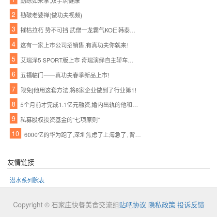
勤练如来掌,双手筑健康
2
勘破老婆禅(做功夫视频)
3
摧枯拉朽 势不可挡 武僧一龙霸气KO日韩泰三国拳王
4
这有一家上市公司招销售,有真功夫你就来!
5
艾瑞泽5 SPORT版上市 奇瑞演绎自主轿车神话
6
五福临门——真功夫春季新品上市!
7
限免|他用这套方法,将8家企业做到了行业第1!
8
5个月前才完成1.1亿元融资,婚内出轨的他和她怎么就忍不住宣布了呢?
9
私募股权投资基金的“七项原则”
10
6000亿的华为跑了,深圳焦虑了上海急了, 背后真相惊人……
友情链接
潜水系列腕表
Copyright © 石家庄快餐美食交流组
贴吧协议
隐私政策
投诉反馈