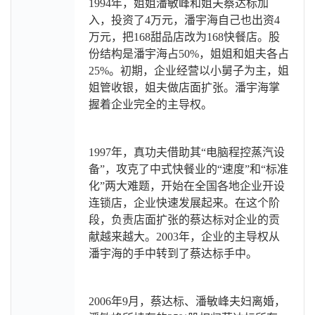
1994
年，姐姐潘敏峰和姐夫蔡达标加
入，投资了4万元，潘宇海自己也出资4
万元，把168甜品店改为168快餐店。股
份结构是潘宇海占50%，姐姐和姐夫各占
25%。初期，企业经营以小舅子为主，姐
姐管收银，姐夫做店面扩张。潘宇海掌
握着企业完全的主导权。
1997
年，真功夫借助其“电脑程控蒸汽设
备”，攻克了中式快餐业的“速度”和“标准
化”两大难题，开始在全国各地企业开设
连锁店，企业快速发展起来。在这个阶
段，负责店面扩张的蔡达标对企业的贡
献越来越大。2003年，企业的主导权从
潘宇海的手中转到了蔡达标手中。
2006
年9月，蔡达标、潘敏峰夫妇离婚，