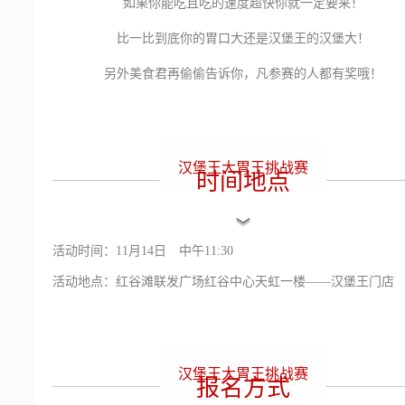
如果你能吃且吃的速度超快你就一定要来！
比一比到底你的胃口大还是汉堡王的汉堡大！
另外美食君再偷偷告诉你，凡参赛的人都有奖哦！
汉堡王大胃王挑战赛
时间地点
﹀
﹀
﹀
活动时间：11月14日 中午11:30
活动地点：红谷滩联发广场红谷中心天虹一楼——汉堡王门店
汉堡王大胃王挑战赛
报名方式