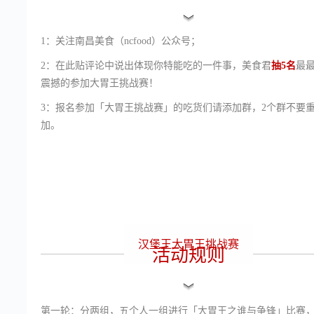
﹀
﹀
﹀
1：关注南昌美食（ncfood）公众号；
2：在此贴评论中说出体现你特能吃的一件事，美食君
抽5名
最
震撼的参加大胃王挑战赛！
3：报名参加「大胃王挑战赛」的吃货们请添加群，2个群不要
加。
汉堡王大胃王挑战赛
活动规则
﹀
﹀
﹀
第一轮：分两组，五个人一组进行「大胃王之谁与争锋」比赛