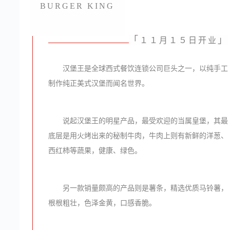
BURGER KING
「
」
１１月１５日开业
汉堡王是全球西式餐饮连锁公司巨头之一，以纯手工
制作纯正美式汉堡而闻名世界。
说起汉堡王的明星产品，最受欢迎的当属皇堡，其最
底层是用火烤出来的秘制牛肉，牛肉上则有新鲜的洋葱、
西红柿等蔬果，健康、绿色。
另一款销量颇高的产品则是薯条，精选优质马铃薯，
根根粗壮，色泽金黄，口感香脆。