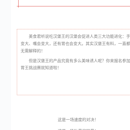
美食君听说吃汉堡王的汉堡会促进人类三大功能进化：
变大、嘴会变大，还有胃也会变大。其实汉堡王有料，一直
无需解释的！
但是汉堡王的产品究竟有多么美味诱人呢？你来报名参加
胃王挑战赛就知道啦！
这是一场速度的对决！