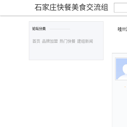
石家庄快餐美食交流组
哇!
论坛分类
首页
品牌加盟
热门快餐
建组新闻
- 