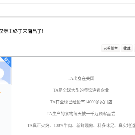
!!汉堡王终于来南昌了!
只看楼主
收藏
楼主
TA出身在美国
TA是全球大型的餐饮连锁企业
-
TA在全球已经设有14000多家门店
TA生产的食物每天被一千万顾客品尝
TA真正火烤、100%牛肉、新鲜现做、料多味足、真实地