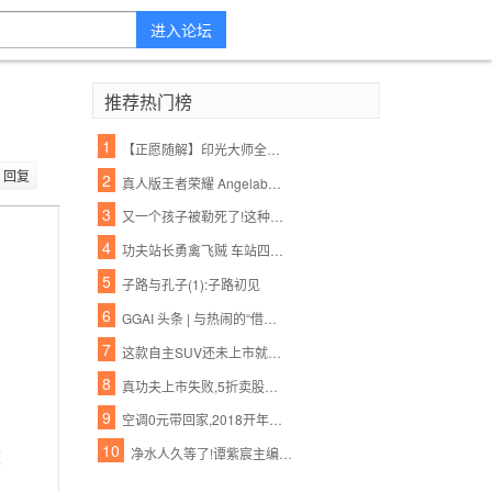
进入论坛
推荐热门榜
1
【正愿随解】印光大师全集净土法要 ——净业行持篇.功夫境界(11、12)
回复
2
真人版王者荣耀 Angelababy林志玲将穿它们去作战
3
又一个孩子被勒死了!这种衣服一年害死不少孩子,90%的父母都忽略了,千万别再给孩子穿了!
4
功夫站长勇禽飞贼 车站四年如一日助人【各种正能量 超乎你的想象】
5
子路与孔子(1):子路初见
6
GGAI 头条 | 与热闹的“借壳上市“不同,360的人工智能战略一直都很低调,很强大
7
这款自主SUV还未上市就先火,御用奔驰设计师将自主品牌提升更高档次
8
真功夫上市失败,5折卖股无人接盘,一出婚变引发的商业惨剧
9
空调0元带回家,2018开年美滋滋
10
净水人久等了!谭紫宸主编《净水营销实战真功夫》下册,2016年11月1日上市!
道