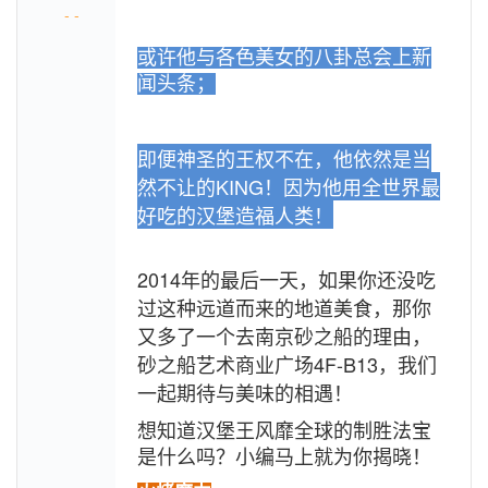
- -
或许他与各色美女的八卦总会上新
闻头条；
即便神圣的王权不在，他依然是当
KING
然不让的
！因为他用全世界最
好吃的汉堡造福人类！
2014
年的最后一天，如果你还没吃
过这种远道而来的地道美食，那你
又多了一个去南京砂之船的理由，
4F-B13，我们
砂之船艺术商业广场
一起期待与美味的相遇！
想知道汉堡王风靡全球的制胜法宝
是什么吗？小编马上就为你揭晓！