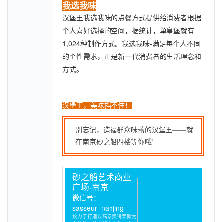
我选我味
汉堡王我选我味的点餐方式提供给消费者根据
个人喜好选择的空间，据统计，单皇堡就有
1,024
种制作方式。
我选我味-满足每个人不同
的个性需求，正是新一代消费者的生活理念和
方式。
汉堡王，美味挡不住！
别忘记，造福
群众味蕾
的汉堡王
——
就
在南京砂之船四楼等你哦
!
砂之船艺术商业
广场·南京
微信号：
sasseur_nanjing
致力于打造以高端奥特莱斯为