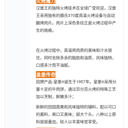
火烤魔力
汉堡王的独特火烤技术在全球广受欢迎，汉堡
370
王采用独有的摄氏
度高温火烤设备与自动
翻烤肉片。肉片上深色条纹正是火烤过程中产
生的烙痕。
在火烤过程中，高温将肉质的美味和汁水锁
住，同时去除多余的脂肪和油质，风味独特，
口感多汁而不油腻。
皇堡传奇
-
®
1957
®
招牌产品
皇堡
诞生于
年。皇堡
采用分
量十足的牛肉饼，通过百分百火烤的特殊工艺
加以烹制，鲜嫩多汁；
新鲜的田园蔬果和风味独特的辅料，配以可口
的酱料，爽口又美味；
超大个头，八种以上原
料层层叠加，给人以丰富味觉享受。