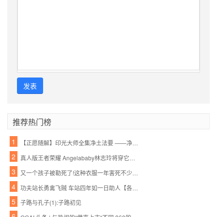
发表
推荐热门榜
1
【正愿随解】印光大师全集净土法要 ——净业行持篇.功夫境界(11、12)
2
真人版王者荣耀 Angelababy林志玲将穿它们去作战
3
又一个孩子被勒死了!这种衣服一年害死不少孩子,90%的父母都忽略了,千万别再给孩子穿了!
4
功夫站长勇禽飞贼 车站四年如一日助人【各种正能量 超乎你的想象】
5
子路与孔子(1):子路初见
6