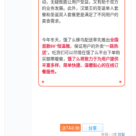
动，无疑既能让用户受益，又有助于双方
的业务发展。此外，汉堡王的圣诞单人套
餐和圣诞双人套餐更是满足了不同用户的
美食需求。
今年冬天，饿了么蜂鸟配送率先推出
全国
首款60°恒温箱
，保证用户的外卖“
一路热
送
”。吃货们可以尽情在饿了么平台下单购
买御寒暖餐，
饿了么将致力于为用户提供
丰富多样、简单快捷、温暖贴心的在线订
餐服务。
送TA礼物
分享
举报
|
1楼
回复