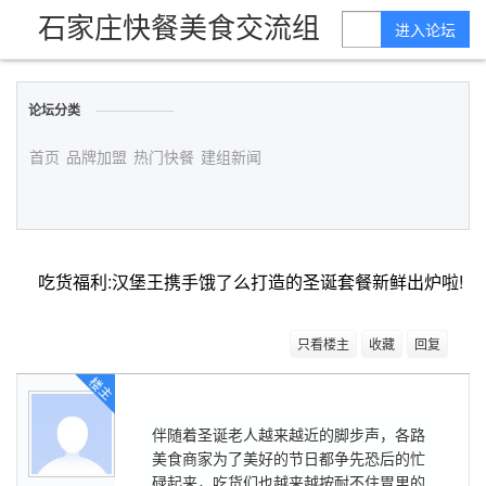
石家庄快餐美食交流组
进入论坛
论坛分类
首页
品牌加盟
热门快餐
建组新闻
吃货福利:汉堡王携手饿了么打造的圣诞套餐新鲜出炉啦!
只看楼主
收藏
回复
楼主
伴随着圣诞老人越来越近的脚步声，各路
美食商家为了美好的节日都争先恐后的忙
碌起来，吃货们也越来越按耐不住胃里的