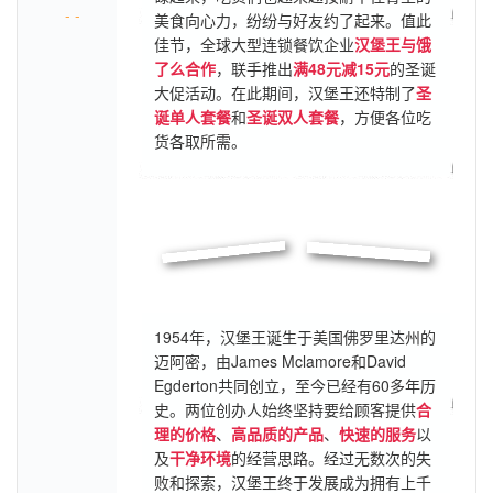
- -
美食向心力，纷纷与好友约了起来。值此
佳节，全球大型连锁餐饮企业
汉堡王与饿
了么合作
，联手推出
满48元减15元
的圣诞
大促活动。在此期间，汉堡王还特制了
圣
诞单人套餐
和
圣诞双人套餐
，方便各位吃
货各取所需。
1954年，汉堡王诞生于美国佛罗里达州的
迈阿密，由James Mclamore和David
Egderton共同创立，至今已经有60多年历
史。两位创办人始终坚持要给顾客提供
合
理的价格
、
高品质的产品
、
快速的服务
以
及
干净环境
的经营思路。经过无数次的失
败和探索，汉堡王终于发展成为拥有上千