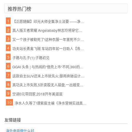
推荐热门榜
1
【正愿随解】印光大师全集净土法要 ——净业行持篇.功夫境界(11、12)
2
真人版王者荣耀 Angelababy林志玲将穿它们去作战
3
又一个孩子被勒死了!这种衣服一年害死不少孩子,90%的父母都忽略了,千万别再给孩子穿了!
4
功夫站长勇禽飞贼 车站四年如一日助人【各种正能量 超乎你的想象】
5
子路与孔子(1):子路初见
6
GGAI 头条 | 与热闹的“借壳上市“不同,360的人工智能战略一直都很低调,很强大
7
这款自主SUV还未上市就先火,御用奔驰设计师将自主品牌提升更高档次
8
真功夫上市失败,5折卖股无人接盘,一出婚变引发的商业惨剧
9
空调0元带回家,2018开年美滋滋
10
净水人久等了!谭紫宸主编《净水营销实战真功夫》下册,2016年11月1日上市!
友情链接
海外电商做什么好