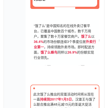
“饿了么”是中国知名的在线外卖订餐平
台，已覆盖中国数百个城市，数千万用
户，聚集了数十万家餐饮商户。
饿了么
以
36.4%
的市场份额连续3个季度位居
外卖行
业第一
，持续领跑外卖市场。即时配送方
面，
饿了么蜂鸟
同样以
26.9%
的份额实现
行业领先。
此次饿了么推出的双蛋活动时间将从现在
一直
持续到2017年1月3日
，汉堡王与饿了
么联合推出满48元减15元的圣诞大促活