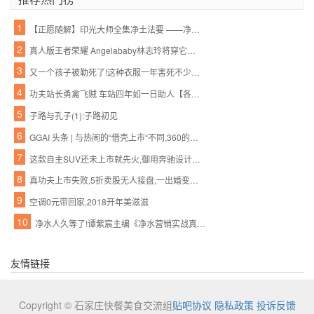
1
【正愿随解】印光大师全集净土法要 ——净业行持篇.功夫境界(11、12)
2
真人版王者荣耀 Angelababy林志玲将穿它们去作战
3
又一个孩子被勒死了!这种衣服一年害死不少孩子,90%的父母都忽略了,千万别再给孩子穿了!
4
功夫站长勇禽飞贼 车站四年如一日助人【各种正能量 超乎你的想象】
5
子路与孔子(1):子路初见
6
GGAI 头条 | 与热闹的“借壳上市“不同,360的人工智能战略一直都很低调,很强大
7
这款自主SUV还未上市就先火,御用奔驰设计师将自主品牌提升更高档次
8
真功夫上市失败,5折卖股无人接盘,一出婚变引发的商业惨剧
9
空调0元带回家,2018开年美滋滋
10
净水人久等了!谭紫宸主编《净水营销实战真功夫》下册,2016年11月1日上市!
友情链接
Copyright © 石家庄快餐美食交流组
贴吧协议
隐私政策
投诉反馈