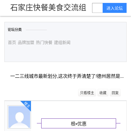
石家庄快餐美食交流组
进入论坛
论坛分类
首页
品牌加盟
热门快餐
建组新闻
一二三线城市最新划分,这次终于弄清楚了!德州居然是...
只看楼主
收藏
回复
楼主
根▪优惠