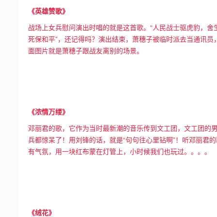
《英雄赞歌》
战场上女兵慰问演出时唱的就是这首歌。“人民战士驱虎豹，舍
死保和平”，还记得吗？演出结束，萧穗子被临时派去当通讯员
面图片就是萧穗子跟战友离别的场景。
《浓情万缕》
邓丽君的歌，它作为当时最新潮的音乐传到文工团，文工团的
兵都惊呆了！用刘锋的话，就是“句句往心里钻啊”！听邓丽君的
有气氛，用一块红布蒙在灯管上，小时候我们也玩过。。。。
《绒花》