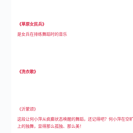
《草原女民兵》
是女兵在排练舞蹈时的音乐
《洗衣歌》
《沂蒙颂》
这段让何小萍从疯癫状态唤醒的舞蹈，还记得吧？何小萍在空
上的独舞，显得那么孤独、那么美！