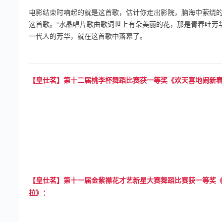
电影结束时响起的就是这首歌，估计你走出影院，脑海中萦绕
这首歌。“水晶唱片歌曲歌词世上有朵美丽的花，那是青春吐芳华
一代人的芳华，就在这首歌中落幕了。
【皇仕茗】第十二届桃李杯舞蹈比赛获一等奖《欢天喜地闹新
【皇仕茗】第十一届金紫襟花才艺新星大赛舞蹈比赛获一等奖
拉》：