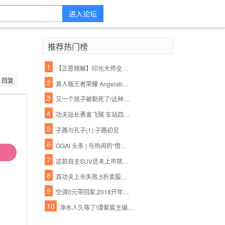
进入论坛
推荐热门榜
1
【正愿随解】印光大师全集净土法要 ——净业行持篇.功夫境界(11、12)
回复
2
真人版王者荣耀 Angelababy林志玲将穿它们去作战
3
又一个孩子被勒死了!这种衣服一年害死不少孩子,90%的父母都忽略了,千万别再给孩子穿了!
4
功夫站长勇禽飞贼 车站四年如一日助人【各种正能量 超乎你的想象】
5
子路与孔子(1):子路初见
6
GGAI 头条 | 与热闹的“借壳上市“不同,360的人工智能战略一直都很低调,很强大
7
这款自主SUV还未上市就先火,御用奔驰设计师将自主品牌提升更高档次
8
真功夫上市失败,5折卖股无人接盘,一出婚变引发的商业惨剧
9
空调0元带回家,2018开年美滋滋
10
净水人久等了!谭紫宸主编《净水营销实战真功夫》下册,2016年11月1日上市!