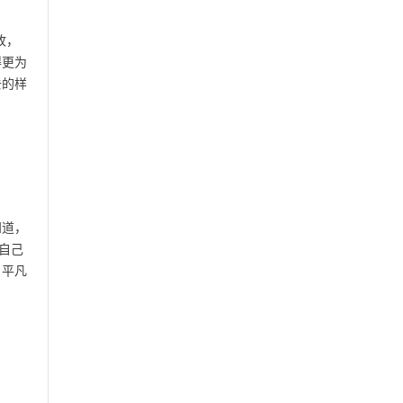
故，
得更为
去的样
知道，
自己
，平凡