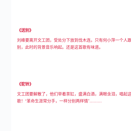
《送别》
刘峰要离开文工团，受处分下放到伐木连。只有何小萍一个人
别，此时的背景音乐响起。还是这首歌有味道。
《驼铃》
文工团要解散了，他们举着茶缸，盛满白酒，满眼含泪，唱起
歌！“革命生涯常分手，一样分别两样情”………