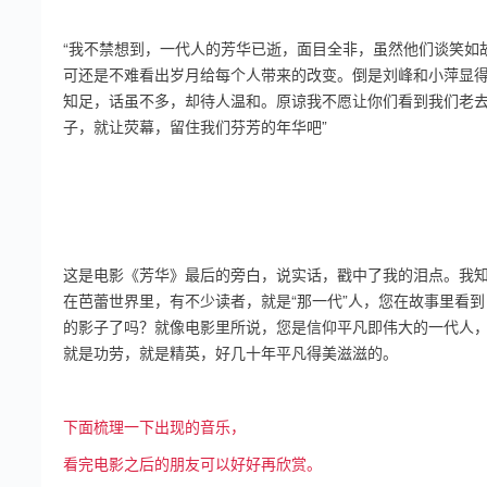
“我不禁想到，一代人的芳华已逝，面目全非，虽然他们谈笑如
可还是不难看出岁月给每个人带来的改变。倒是刘峰和小萍显
知足，话虽不多，却待人温和。原谅我不愿让你们看到我们老
子，就让荧幕，留住我们芬芳的年华吧”
这是电影《芳华》最后的旁白，说实话，戳中了我的泪点。我
在芭蕾世界里，有不少读者，就是“那一代”人，您在故事里看到
的影子了吗？就像电影里所说，您是信仰平凡即伟大的一代人
就是功劳，就是精英，好几十年平凡得美滋滋的。
下面梳理一下出现的音乐，
看完电影之后的朋友可以好好再欣赏。