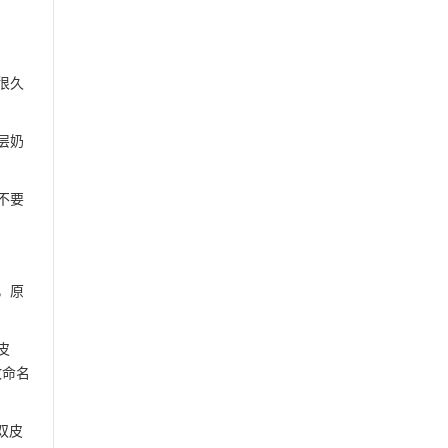
很久
层奶
不要
，原
皮
故命名
双皮