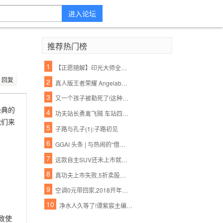
进入论坛
推荐热门榜
1
【正愿随解】印光大师全集净土法要 ——净业行持篇.功夫境界(11、12)
回复
2
真人版王者荣耀 Angelababy林志玲将穿它们去作战
3
又一个孩子被勒死了!这种衣服一年害死不少孩子,90%的父母都忽略了,千万别再给孩子穿了!
经典的
4
功夫站长勇禽飞贼 车站四年如一日助人【各种正能量 超乎你的想象】
我们来
5
子路与孔子(1):子路初见
6
GGAI 头条 | 与热闹的“借壳上市“不同,360的人工智能战略一直都很低调,很强大
7
这款自主SUV还未上市就先火,御用奔驰设计师将自主品牌提升更高档次
8
真功夫上市失败,5折卖股无人接盘,一出婚变引发的商业惨剧
9
空调0元带回家,2018开年美滋滋
10
净水人久等了!谭紫宸主编《净水营销实战真功夫》下册,2016年11月1日上市!
致使