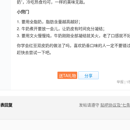
奶”，冷吃热食均可，一样的美味无敌。
小窍门
1. 要用全脂奶，脂肪含量越高越好；
2. 牛奶煮开要放一会儿，让奶皮有时间充分凝结；
3. 要用文火慢慢炖，牛奶刚刚全部凝结就关火，老了口感就不
你学会红豆双皮奶的做法了吗，喜欢奶香口味的人一定不要错
赶快去尝试一下吧。
送TA礼物
分享
举报
|
1
发表回复
发帖请遵守
贴吧协议及“七条