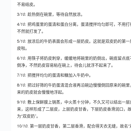
不易结皮。
3
/10.
趁热倒在碗里，等待自然放凉。
4
/10.
把鸡蛋里的蛋清和蛋白分离，蛋清搅拌均匀即可，不用打
不然就打发了。
5
/10.
放凉后的牛奶表面会形成一层奶皮。这就是双皮奶的第一
皮啦。
6
/10.
用筷子将奶皮刺穿，缓缓地将碗里的奶倒出，碗底留点底
倒净，不然奶皮容易粘在碗上，待会儿就浮不起来了。
7
/10.
把搅拌均匀的蛋清和糖加入牛奶中。
8
/10.
把过好筛的牛奶蛋清混合液再沿碗边慢慢倒回原来的碗里
来的奶皮就会慢慢地浮起。
9
/10.
敷上保鲜膜上锅蒸，中火蒸十分钟，不久又可以结出一层
来，这样形成了二层皮，上层奶皮甘香，下层奶皮香滑润口，
为“双皮奶”。
10
/10.
第一层奶皮甘香，第二层香滑，配合得天衣无缝，故名“